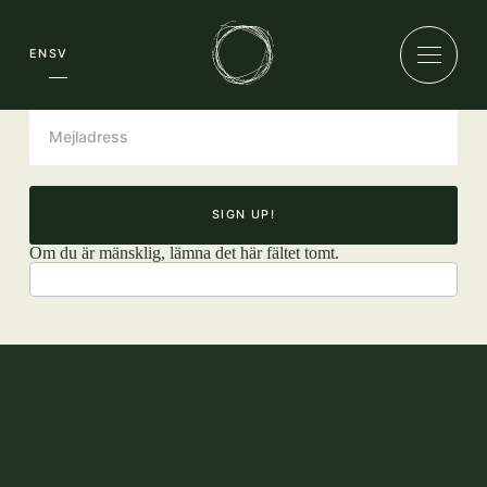
Nyhetsbrev
EN
SV
SIGN UP!
Om du är mänsklig, lämna det här fältet tomt.