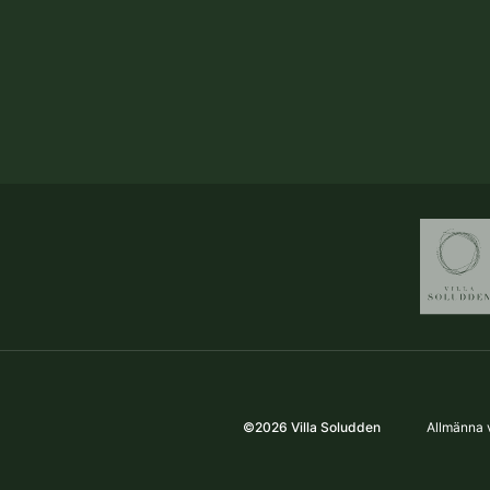
©
2026
Villa Soludden
Allmänna v