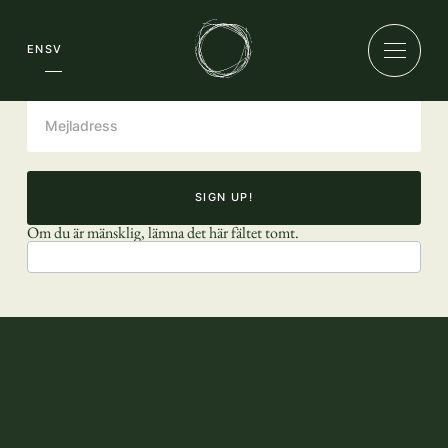
Nyhetsbrev
EN
SV
SIGN UP!
Om du är mänsklig, lämna det här fältet tomt.